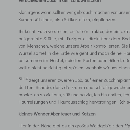
Verschiedene Jobs in der Landwirtschaft
Klar, irgendwann sollten wir gebrauch machen von unser
Kumarasätzlinge, also Süßkartoffeln, einpflanzen.
Ihr könnt Euch vorstellen, es ist ein Traktor, der ein e
aufgereihte Stühle, mit Fußgestell direkt über dem Bo
von Menschen, welche unsere Arbeit kontrollierten. Sie 
Wurzel so tief in die Erde wie geht und mach deine Hä
beisammen im Hostel, spielten Karten oder Billard, aß
wollte nicht so richtig mitspielen, weshalb wir uns ein
Bild 4
zeigt unseren zweiten Job, auf einer Zucchinipla
durften. Schade, dass die krumm und schief gewachsenen
probierten so viel aus, süß und salzig, ich bin ehrlich
Hautreizungen und Hautausschlag hervorbringen. Ich sc
kleines Wander Abenteuer und Katzen
Hier in der Nähe gibt es ein großes Waldgebiet: den
He