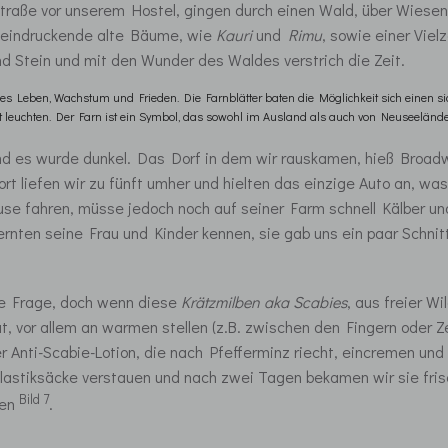
traße vor unserem Hostel, gingen durch einen Wald, über Wiesen,
beeindruckende alte Bäume, wie
Kauri
und
Rimu
, sowie einer Vie
d Stein und mit den Wunder des Waldes verstrich die Zeit.
eues Leben, Wachstum und Frieden. Die Farnblätter baten die Möglichkeit sich einen s
cht leuchten. Der Farn ist ein Symbol, das sowohl im Ausland als auch von Neuseeländ
 es wurde dunkel. Das Dorf in dem wir rauskamen, hieß Broadw
Dort liefen wir zu fünft umher und hielten das einzige Auto an, 
se fahren, müsse jedoch noch auf seiner Farm schnell Kälber un
r lernten seine Frau und Kinder kennen, sie gab uns ein paar Schn
ne Frage, doch wenn diese
Krätzmilben aka Scabies
, aus freier W
ut, vor allem an warmen stellen (z.B. zwischen den Fingern oder Ze
er Anti-Scabie-Lotion, die nach Pfefferminz riecht, eincremen un
astiksäcke verstauen und nach zwei Tagen bekamen wir sie fris
Bild 7
ten
.