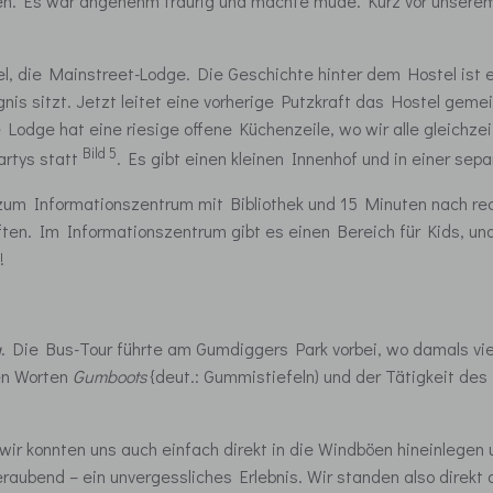
egen. Es war angenehm traurig und machte müde. Kurz vor unserem
, die Mainstreet-Lodge. Die Geschichte hinter dem Hostel ist et
 sitzt. Jetzt leitet eine vorherige Putzkraft das Hostel gemei
Lodge hat eine riesige offene Küchenzeile, wo wir alle gleichze
Bild 5
Partys statt
. Es gibt einen kleinen Innenhof und in einer sep
ks zum Informationszentrum mit Bibliothek und 15 Minuten nach r
en. Im Informationszentrum gibt es einen Bereich für Kids, un
!
a
. Die Bus-Tour führte am Gumdiggers Park vorbei, wo damals vie
en Worten
Gumboots
{deut.: Gummistiefeln) und der Tätigkeit des
ir konnten uns auch einfach direkt in die Windböen hineinlegen u
eraubend – ein unvergessliches Erlebnis. Wir standen also direkt