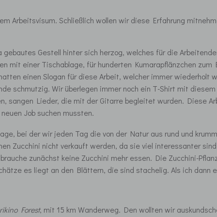
em Arbeitsvisum. Schließlich wollen wir diese Erfahrung mitnehm
xtra gebautes Gestell hinter sich herzog, welches für die Arbeite
den mit einer Tischablage, für hunderten Kumarapflänzchen zum E
hatten einen Slogan für diese Arbeit, welcher immer wiederholt w
nde schmutzig. Wir überlegen immer noch ein T-Shirt mit diesem 
en, sangen Lieder, die mit der Gitarre begleitet wurden. Diese 
en neuen Job suchen mussten.
ntage, bei der wir jeden Tag die von der Natur aus rund und k
 Zucchini nicht verkauft werden, da sie viel interessanter sind 
, ich brauche zunächst keine Zucchini mehr essen. Die Zucchini-P
hätze es liegt an den Blättern, die sind stachelig. Als ich dan
rikino Forest
, mit 15 km Wanderweg. Den wollten wir auskundscha