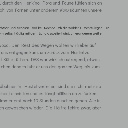
 durch den Herikino: Flora und Faune fühlen sich an
lzahl von Farnen unter anderem
Koru
säumten unsere
ichtbar und sicheren Pfad bei Nacht durch die Wälder zurechtzulegen. Die
ern selbst häufig mit dem Land assoziiert wird, unteranderem weil er
ood. Den Rest des Wegen wollten wir lieber auf
was uns entgegen kam, um zurück zum Hostel zu
d Kühe füttern. DAS war wirklich aufregend, etwas
ittchen danach fuhr er uns den ganzen Weg, bis zum
ildbahnen im Hostel verteilen, sind sie nicht mehr so
hen) einnisten und es fängt höllisch an zu jucken.
d immer erst nach 10 Stunden duschen gehen. Alle in
ch gewaschen wieder. Die Hälfte fehlte zwar, aber