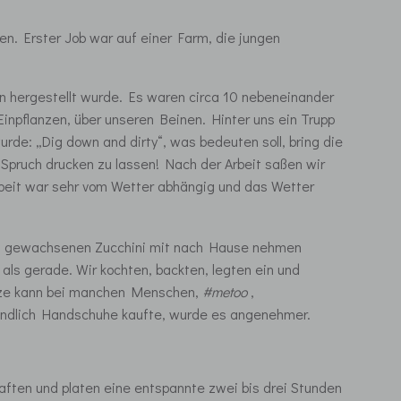
en. Erster Job war auf einer Farm, die jungen
nden hergestellt wurde. Es waren circa 10 nebeneinander
inpflanzen, über unseren Beinen. Hinter uns ein Trupp
urde: „Dig down and dirty“, was bedeuten soll, bring die
Spruch drucken zu lassen! Nach der Arbeit saßen wir
Arbeit war sehr vom Wetter abhängig und das Wetter
rumm gewachsenen Zucchini mit nach Hause nehmen
als gerade. Wir kochten, backten, legten ein und
flanze kann bei manchen Menschen,
#metoo
,
n endlich Handschuhe kaufte, wurde es angenehmer.
ften und platen eine entspannte zwei bis drei Stunden