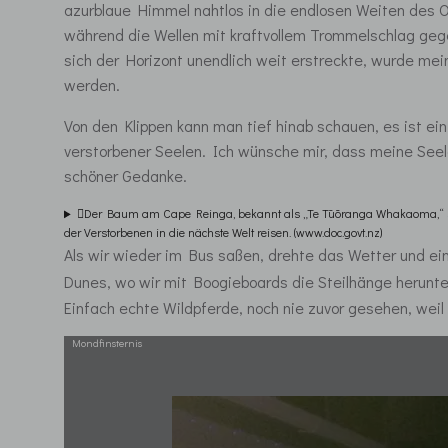
azurblaue Himmel nahtlos in die endlosen Weiten des O
während die Wellen mit kraftvollem Trommelschlag gege
sich der Horizont unendlich weit erstreckte, wurde mein 
werden.
Von den Klippen kann man tief hinab schauen, es ist ei
verstorbener Seelen. Ich wünsche mir, dass meine Seel
schöner Gedanke.
🪾Der Baum am Cape Reinga, bekannt als „Te Tūōranga Whakaoma,“ symbo
der Verstorbenen in die nächste Welt reisen. (www.doc.govt.nz)
Als wir wieder im Bus saßen, drehte das Wetter und ein
Dunes, wo wir mit Boogieboards die Steilhänge herunt
Einfach echte Wildpferde, noch nie zuvor gesehen, weil
Mondfinsternis