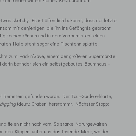
 Ziel fanden wir ein kleines Restaurant am
was sketchy: Es ist öffentlich bekannt, dass der letzte
nsam mit denjenigen, die ihn ins Gefängnis gebracht
itig kochen können und in dem Vorraum steht einen
araten Halle steht sogar eine Tischtennisplatte.
echts zum Pack’n’Save, einem der größeren Supermärkte.
d darin befindet sich ein selbstgebautes Baumhaus –
l Bernstein gefunden wurde. Der Tour-Guide erklärte,
digging
(deut.: Graben) herstammt. Nächster Stopp:
nd fielen nicht nach vorn. So starke Naturgewalten
 an den Klippen, unter uns das tosende Meer, wo der