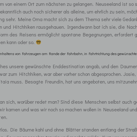
m von einem Ort zum nächsten zu gelangen. Neuseeland ist so si
kanntlich auch noch sicherer als alleine, um ehrlich zu sein, möc
ng sehr. Meine Oma macht sich zu dem Thema sehr viele Gedanke
und Hitchhiken rausgehauen. Irgendwann bat ich sie, die Nachr
Form des Reisens ermöglicht spontane Begegnungen, erfordert gla
en kann oder so.
 Anhaltens von Fahrzeugen am Rande der Fahrbahn, in Fahrtrichtung des gewünschte
elches unsere gewünschte Enddestination angab, und den Daumen
 zwar zum Hitchhiken, war aber vorher schon abgesprochen. Josie
aitaia muss. Besagte Freundin, hat uns angeboten, uns mitzuneh
man sich, worüber redet man? Sind diese Menschen selbst auch g
wir kamen und was wir noch so machen wollen in Neuseeland und m
ten.
tlos. Die Bäume kahl und ohne Blätter standen entlang der Straß