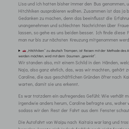
Lisa und ich hatten bisher immer den Bus genommen, u
Hitchhiken ausprobieren wollten. Zusammen ist das ja be
Gedanken zu machen, denn das beeinflusst die Erfahru
unangenehmen und schlechten Nachrichten über Frauen 
lassen, so gehe es uns beiden besser. Ich finde diese 
man nur bis zur nächsten Kreuzung mitgenommen werd
„Hitchhiken“ zu deutsch Trampen, ist Reisen mit der Methode des
werden möchten, wird mit dem Daumen „gewinkt“.
Wir standen also, mit einem Schild in den Händen, w
Naja, also ganz ehrlich, das, was wir machten, gehört
Caroline, die aus geschäftlichen Gründen öfter nach K
warten, damit sie uns erkennt.
Es war trotzdem ein aufregendes Gefühl: Wie verhält 
irgendwie anders herum, Caroline befragte uns, woher 
sodass wir den Rest der Fahrt aus dem Fenster schau
Die Autofahrt von Waipu nach Kaitaia war lang und tros