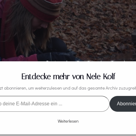
04: KAITAIA
Entdecke mehr von Nele Kolf
zt abonnieren, um weiterzulesen und auf das gesamte Archiv zuzugrei
Abonnie
Weiterlesen