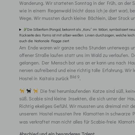
Wanderung. Wir starteten Sonntag in der Früh, an der S
wie in einem Regenwald (nicht dass ich je dort war), 
Wege. Wir mussten durch kleine Bächlein, über Stock un
Die Silberfarn (Ponga), bekannt als „Koru“ im Māori, symbolisiert n
Rückseite des Farns ist mit silber-weißen Linien durchzogen, welche lei
auch die Nationale Flagge ziert.
Am Ende waren wir ganze sechs Stunden unterwegs und
offener Straße laufen statt uns im Wald zu verlaufen. 
gelangen. Der Mensch bot uns an er kann uns nach Hau
nerven aufreibend und eine richtig tolle Erfahrung. Wi
Bild 9
Hostel in Kaitaia zurück
.
Die frei herumlaufenden Katze sind süß, kei
süß. Scabie sind kleine Insekten, die sich unter der Ha
Richtig ekeliges Gefühl. Wir mussten uns dreimal mit d
unserem Hostel mussten ihre Klamotten in schwarze Pl
was verkraftet man nicht alles für Scabie-freie Klamot
Abschied und ein besonderes Talent