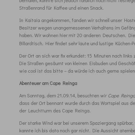
bemalen, konnte sich jedoch farblich noch nicht festl
Straßenrand für Kaffee und einen Snack.
In Kaitaia angekommen, fanden wir schnell unser Hostel
Besitzer wegen unangemessenen Verhaltens im Gefängnis
haben. Wir wohnen hier mit 20 anderen Deutschen. Die 
Billardtisch. Hier findet sehr laute und lustige Küchen-
Der Ort an sich war fix erkundet: 15 Minuten nach lin
Die Straßen gesäumt von kleinen Eisbuden und Geschäft
wie cool ist das bitte – da würde ich auch gerne spielen
Abenteuer am Cape Reinga
Am Sonntag, dem 21.09.14, besuchten wir
Cape Reing
dass der Ort bennant wurde durch das Wortspiel aus d
der Leuchtturm des Cape Reinga.
Der starke Wind war bei unserem Spaziergang spürbar, w
kannte ich bis dato noch gar nicht. Die Aussicht atemb