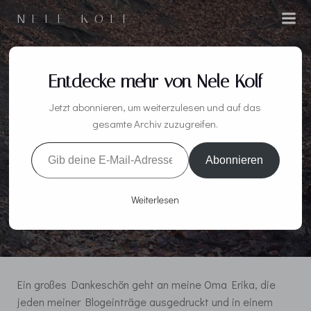
Zum
NELE KOLF
Inhalt
springen
Entdecke mehr von Nele Kolf
0: EIN
Jetzt abonnieren, um weiterzulesen und auf das
KALEIDOSKOP DER
gesamte Archiv zuzugreifen.
Gib deine E-Mail-Adresse ein ...
GEFÜHLE –
Abonnieren
VORFREUDE
Weiterlesen
Ein großes Dankeschön geht an meine Oma Erika, die
jeden meiner Blogeinträge ausgedruckt und in einem