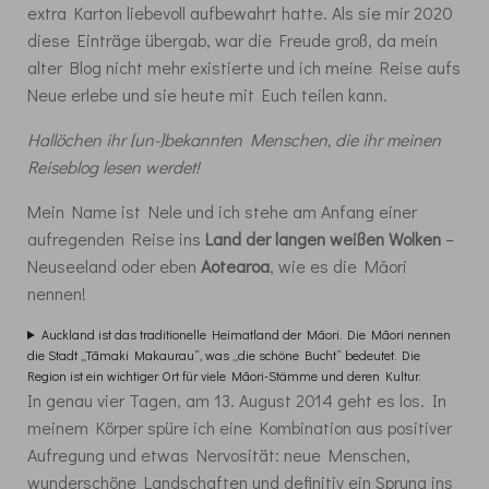
extra Karton liebevoll aufbewahrt hatte. Als sie mir 2020
diese Einträge übergab, war die Freude groß, da mein
alter Blog nicht mehr existierte und ich meine Reise aufs
Neue erlebe und sie heute mit Euch teilen kann.
Hallöchen ihr [un-]bekannten Menschen, die ihr meinen
Reiseblog lesen werdet!
Mein Name ist Nele und ich stehe am Anfang einer
aufregenden Reise ins
Land der langen weißen Wolken
–
Neuseeland oder eben
Aotearoa
, wie es die Mǎori
nennen!
Auckland ist das traditionelle Heimatland der Māori. Die Māori nennen
die Stadt „Tāmaki Makaurau“, was „die schöne Bucht“ bedeutet. Die
Region ist ein wichtiger Ort für viele Māori-Stämme und deren Kultur.
In genau vier Tagen, am 13. August 2014 geht es los. In
meinem Körper spüre ich eine Kombination aus positiver
Aufregung und etwas Nervosität: neue Menschen,
wunderschöne Landschaften und definitiv ein Sprung ins