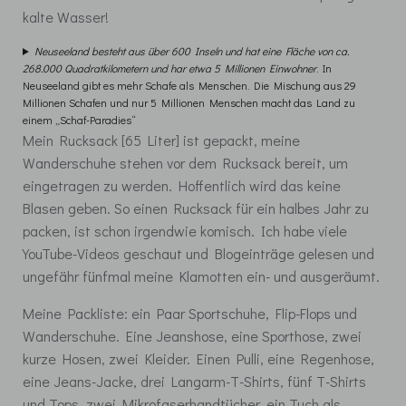
kalte Wasser!
Neuseeland besteht aus über 600 Inseln und hat eine Fläche von ca.
268.000 Quadratkilometern und har etwa 5 Millionen Einwohner
. In
Neuseeland gibt es mehr Schafe als Menschen. Die Mischung aus 29
Millionen Schafen und nur 5 Millionen Menschen macht das Land zu
einem „Schaf-Paradies“
Mein Rucksack [65 Liter] ist gepackt, meine
Wanderschuhe stehen vor dem Rucksack bereit, um
eingetragen zu werden. Hoffentlich wird das keine
Blasen geben. So einen Rucksack für ein halbes Jahr zu
packen, ist schon irgendwie komisch. Ich habe viele
YouTube-Videos geschaut und Blogeinträge gelesen und
ungefähr fünfmal meine Klamotten ein- und ausgeräumt.
Meine Packliste: ein Paar Sportschuhe, Flip-Flops und
Wanderschuhe. Eine Jeanshose, eine Sporthose, zwei
kurze Hosen, zwei Kleider. Einen Pulli, eine Regenhose,
eine Jeans-Jacke, drei Langarm-T-Shirts, fünf T-Shirts
und Tops, zwei Mikrofaserhandtücher, ein Tuch als