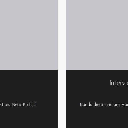
Interv
tion: Nele Kolf […]
Bands die in und um Hann