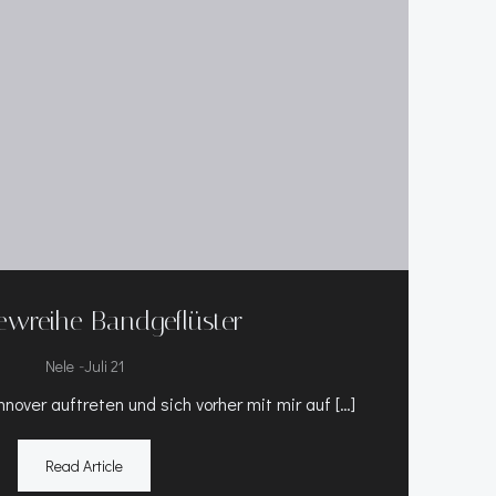
iewreihe Bandgeflüster
-
Nele
Juli 21
over auftreten und sich vorher mit mir auf […]
Read Article