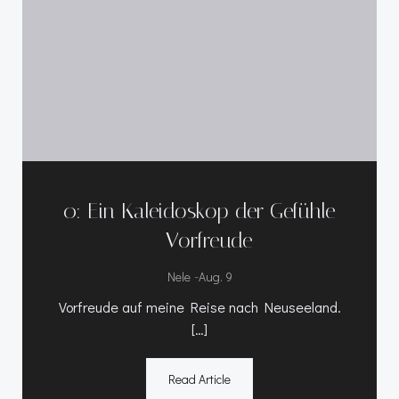
0: Ein Kaleidoskop der Gefühle
– Vorfreude
-
Nele
Aug. 9
Vorfreude auf meine Reise nach Neuseeland.
[…]
Read Article