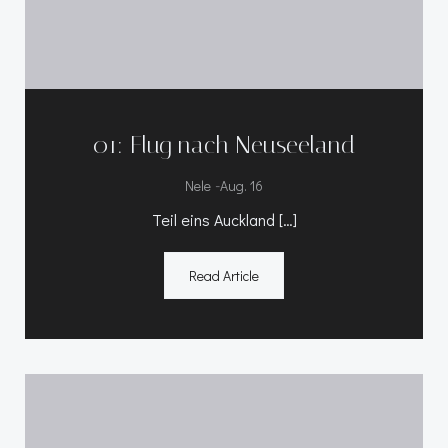
01: Flug nach Neuseeland
-
Nele
Aug. 16
Teil eins Auckland […]
Read Article