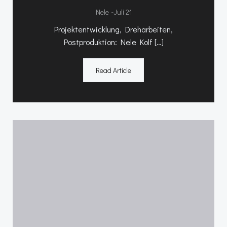
-
Nele
Juli 21
Projektentwicklung, Dreharbeiten,
Postproduktion: Nele Kolf […]
Read Article